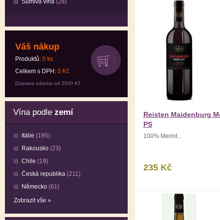
Šumivá vína
(28)
Váš nákup
Produktů:
0
ks
Celkem s DPH:
0
Kč
Doprava zdarma od 2500 Kč
Vína podle
zemí
Reisten Maidenburg Me
PS
Itálie
(195)
100% Merlot...
Rakousko
(23)
Chile
(19)
235 Kč
Česká republika
(211)
Německo
(61)
Zobrazit vše »