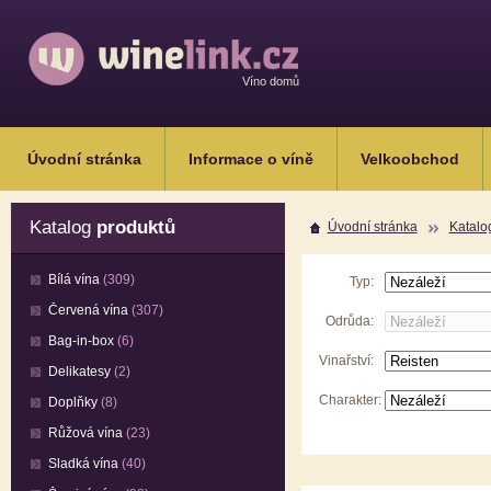
Víno domů
Úvodní stránka
Informace o víně
Velkoobchod
Katalog
produktů
Úvodní stránka
Katalo
Bílá vína
(309)
Typ:
Červená vína
(307)
Odrůda:
Bag-in-box
(6)
Vinařství:
Delikatesy
(2)
Charakter:
Doplňky
(8)
Růžová vína
(23)
Sladká vína
(40)