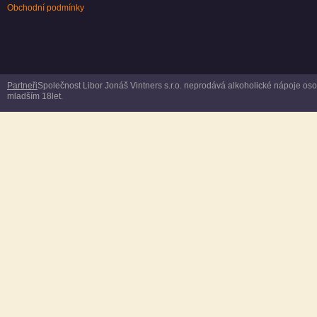
Obchodní podmínky
Partneři
Společnost Libor Jonáš Vintners s.r.o. neprodává alkoholické nápoje o
mladším 18let.