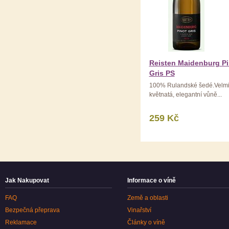
Reisten Maidenburg Pi
Gris PS
100% Rulandské šedé.Velm
květnatá, elegantní vůně...
259 Kč
Jak Nakupovat
Informace o víně
FAQ
Země a oblasti
Bezpečná přeprava
Vinařství
Reklamace
Články o víně