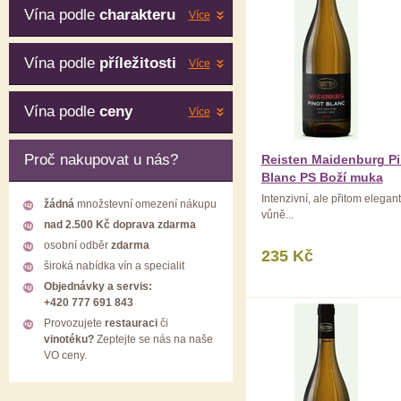
Vína podle
charakteru
Více
Vína podle
příležitosti
Více
Vína podle
ceny
Více
Proč nakupovat u nás?
Reisten Maidenburg Pi
Blanc PS Boží muka
Intenzivní, ale přitom elegant
žádná
množstevní omezení nákupu
vůně...
nad 2.500 Kč doprava zdarma
osobní odběr
zdarma
235 Kč
široká nabídka vín a specialit
Objednávky a servis:
+420 777 691 843
Provozujete
restauraci
či
vinotéku?
Zeptejte se nás na naše
VO ceny.