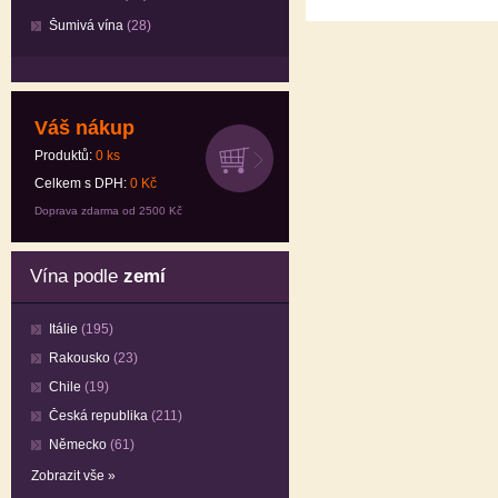
Šumivá vína
(28)
Váš nákup
Produktů:
0
ks
Celkem s DPH:
0
Kč
Doprava zdarma od 2500 Kč
Vína podle
zemí
Itálie
(195)
Rakousko
(23)
Chile
(19)
Česká republika
(211)
Německo
(61)
Zobrazit vše »