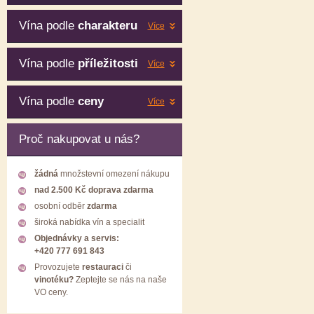
Vína podle
charakteru
Více
Vína podle
příležitosti
Více
Vína podle
ceny
Více
Proč nakupovat u nás?
žádná
množstevní omezení nákupu
nad 2.500 Kč doprava zdarma
osobní odběr
zdarma
široká nabídka vín a specialit
Objednávky a servis:
+420 777 691 843
Provozujete
restauraci
či
vinotéku?
Zeptejte se nás na naše
VO ceny.