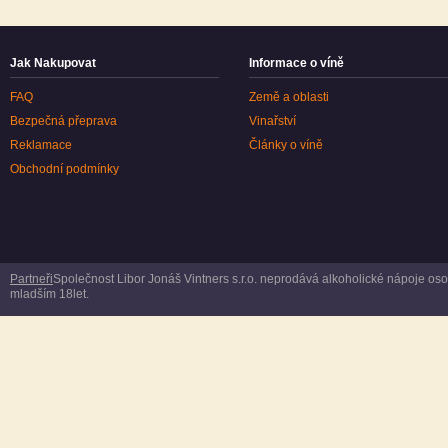
Jak Nakupovat
Informace o víně
FAQ
Země a oblasti
Bezpečná přeprava
Vinařství
Reklamace
Články o víně
Obchodní podmínky
Partneři
Společnost Libor Jonáš Vintners s.r.o. neprodává alkoholické nápoje o
mladším 18let.