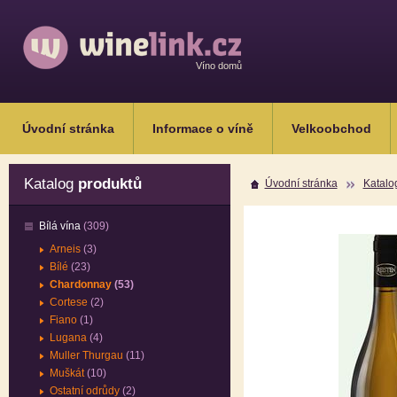
Víno domů
Úvodní stránka
Informace o víně
Velkoobchod
Katalog
produktů
Úvodní stránka
Katalo
Bílá vína
(309)
Arneis
(3)
Bílé
(23)
Chardonnay
(53)
Cortese
(2)
Fiano
(1)
Lugana
(4)
Muller Thurgau
(11)
Muškát
(10)
Ostatní odrůdy
(2)