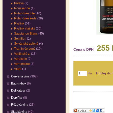
Pálava
(2)
Roussanne
(1)
Rulandské bílé
(16)
Rulandské šedé
(28)
Ryzlink
(51)
Ryzlink vlašský
(10)
Sauvignon Blanc
(45)
Semillon
(1)
Sylvánské zelené
(4)
255
Tramín červený
(10)
Cena s DPH
Veltlínské z.
(18)
Verdichio
(2)
Vermentino
(3)
Viura
(1)
Ks
Červená vína
(307)
Bag-in-box
(6)
Delikatesy
(2)
Doplňky
(8)
Růžová vína
(23)
Sladká vína
(40)