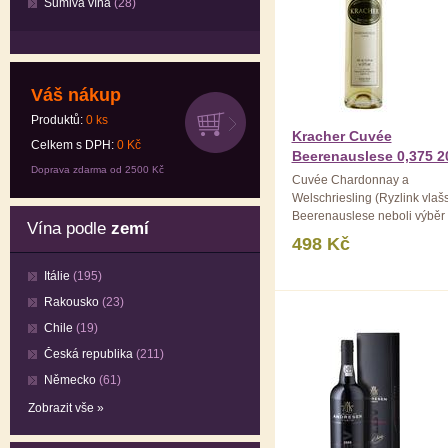
Šumivá vína
(28)
Váš nákup
Produktů:
0
ks
Kracher Cuvée
Celkem s DPH:
0
Kč
Beerenauslese 0,375 2
Doprava zdarma od 2500 Kč
Cuvée Chardonnay a
Welschriesling (Ryzlink vlašs
Beerenauslese neboli výběr 
Vína podle
zemí
bobulí ...
498 Kč
Itálie
(195)
Rakousko
(23)
Chile
(19)
Česká republika
(211)
Německo
(61)
Zobrazit vše »