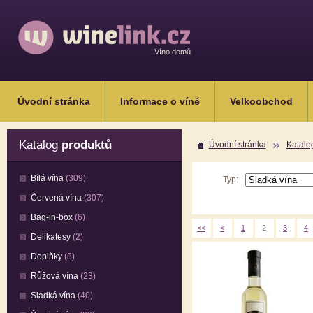
Víno domů
Úvodní stránka
Informace o víně
Velkoobchod
Katalog
produktů
Úvodní stránka
Katalo
Bílá vína
(309)
Typ:
Červená vína
(307)
Bag-in-box
(6)
<<
<
1
2
3
4
Delikatesy
(2)
Doplňky
(8)
Růžová vína
(23)
Sladká vína
(40)