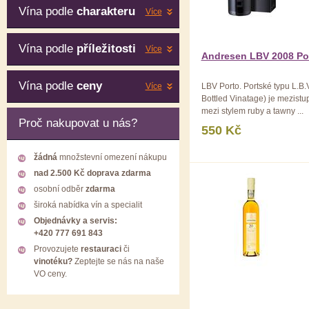
Vína podle
charakteru
Více
Vína podle
příležitosti
Více
Andresen LBV 2008 Po
Vína podle
ceny
Více
LBV Porto. Portské typu L.B.V
Bottled Vinatage) je mezistu
mezi stylem ruby a tawny ...
Proč nakupovat u nás?
550 Kč
žádná
množstevní omezení nákupu
nad 2.500 Kč doprava zdarma
osobní odběr
zdarma
široká nabídka vín a specialit
Objednávky a servis:
+420 777 691 843
Provozujete
restauraci
či
vinotéku?
Zeptejte se nás na naše
VO ceny.