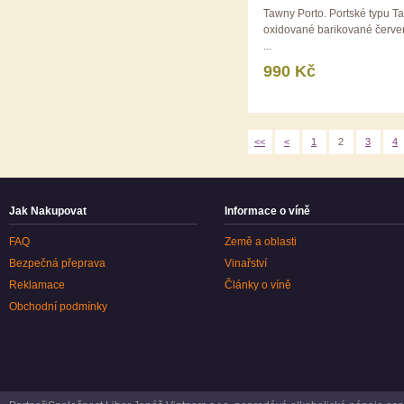
Tawny Porto. Portské typu T
oxidované barikované červe
...
990 Kč
<<
<
1
2
3
4
Jak Nakupovat
Informace o víně
FAQ
Země a oblasti
Bezpečná přeprava
Vinařství
Reklamace
Články o víně
Obchodní podmínky