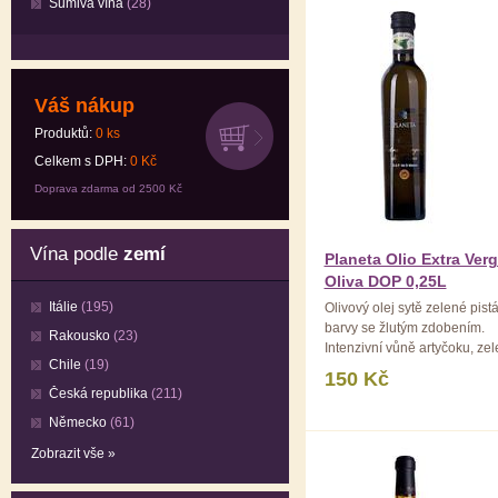
Šumivá vína
(28)
Váš nákup
Produktů:
0
ks
Celkem s DPH:
0
Kč
Doprava zdarma od 2500 Kč
Vína podle
zemí
Planeta Olio Extra Verg
Oliva DOP 0,25L
Itálie
(195)
Olivový olej sytě zelené pist
barvy se žlutým zdobením.
Rakousko
(23)
Intenzivní vůně artyčoku, ze
Chile
(19)
rajčat, rostlin a bylin ...
150 Kč
Česká republika
(211)
Německo
(61)
Zobrazit vše »