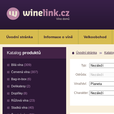
Víno domů
Úvodní stránka
Informace o víně
Velkoobchod
Katalog
produktů
Úvodní stránka
Katalo
Bílá vína
(309)
Typ:
Červená vína
(307)
Odrůda:
Bag-in-box
(6)
Vinařství:
Delikatesy
(2)
Charakter:
Doplňky
(8)
Růžová vína
(23)
Sladká vína
(40)