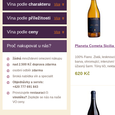
Vína podle
charakteru
Více
Vína podle
příležitosti
Více
Vína podle
ceny
Více
Proč nakupovat u nás?
Planeta Cometa Sicilia
100% Fiano. Zlatá, lesknoucí
žádná
množstevní omezení nákupu
barva, ohromující, intenzivní
nad 2.500 Kč doprava zdarma
úžasný šarm. Tóny liči, nekta
osobní odběr
zdarma
ananasu, mandarinek, mento
620 Kč
středomořské vůně heřmánk
široká nabídka vín a specialit
tymiánu ...
Objednávky a servis:
+420 777 691 843
Provozujete
restauraci
či
vinotéku?
Zeptejte se nás na naše
VO ceny.