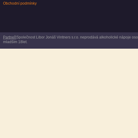
Obchodní podmínky
Partneři
Společnost Libor Jonáš Vintners s.r.o. neprodává alkoholické nápoje o
mladším 18let.