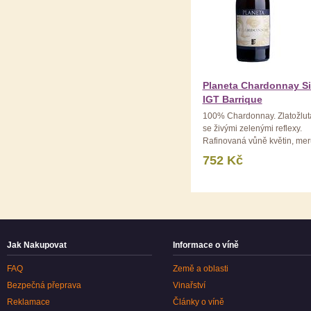
Planeta Chardonnay Sic
IGT Barrique
100% Chardonnay. Zlatožlut
se živými zelenými reflexy.
Rafinovaná vůně květin, meru
752 Kč
Jak Nakupovat
Informace o víně
FAQ
Země a oblasti
Bezpečná přeprava
Vinařství
Reklamace
Články o víně