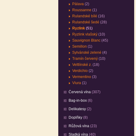
Pálava
(2)
Roussanne
(1)
Rulandské bílé
(16)
Rulandské šedé
(28)
Ryzlink
(51)
Ryzlink vlašský
(10)
Sauvignon Blanc
(45)
Semillon
(1)
Sylvánské zelené
(4)
Tramín červený
(10)
Veltlínské z.
(18)
Verdichio
(2)
Vermentino
(3)
Viura
(1)
Červená vína
(307)
Bag-in-box
(6)
Delikatesy
(2)
Doplňky
(8)
Růžová vína
(23)
Sladká vína
(40)