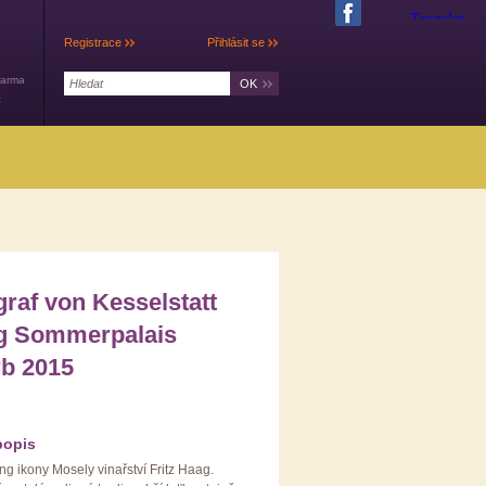
Registrace
Přihlásit se
darma
č
raf von Kesselstatt
ng Sommerpalais
rb 2015
popis
ing ikony Mosely vinařství Fritz Haag.