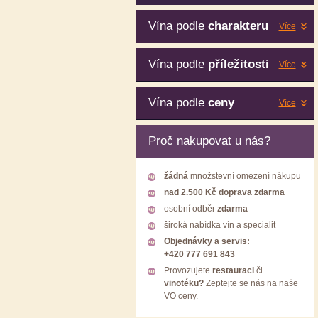
Vína podle
charakteru
Více
Vína podle
příležitosti
Více
Vína podle
ceny
Více
Proč nakupovat u nás?
žádná
množstevní omezení nákupu
nad 2.500 Kč doprava zdarma
osobní odběr
zdarma
široká nabídka vín a specialit
Objednávky a servis:
+420 777 691 843
Provozujete
restauraci
či
vinotéku?
Zeptejte se nás na naše
VO ceny.