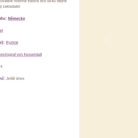
vatelé rodinné tradice drží laťku stejně
jí zakladatel.
du:
Německo
el
p):
Ryzlink
eichsgraf von Kesselstatt
14
ní:
Ještě dnes