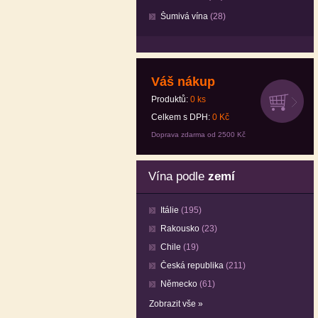
Šumivá vína
(28)
Váš nákup
Produktů:
0
ks
Celkem s DPH:
0
Kč
Doprava zdarma od 2500 Kč
Vína podle
zemí
Itálie
(195)
Rakousko
(23)
Chile
(19)
Česká republika
(211)
Německo
(61)
Zobrazit vše »