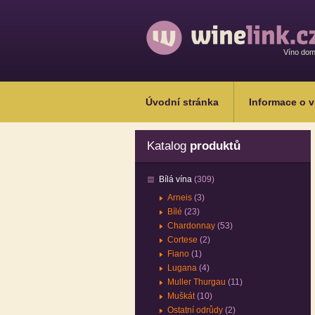
Víno do
Úvodní stránka
Informace o v
Katalog
produktů
Bílá vína
(309)
Arneis
(3)
Bílé
(23)
Chardonnay
(53)
Cortese
(2)
Fiano
(1)
Lugana
(4)
Muller Thurgau
(11)
Muškát
(10)
Ostatní odrůdy
(2)