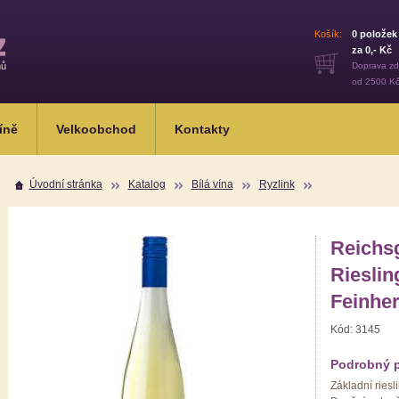
Košík:
0
položek
za
0
,- Kč
mů
Doprava z
od 2500 K
íně
Velkoobchod
Kontakty
Úvodní stránka
Katalog
Bílá vína
Ryzlink
Reichsg
Riesli
Feinhe
Kód:
3145
Podrobný 
Základní riesl