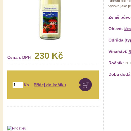
Dnešní pokračo
vysoko jako je
Země půvo
Oblast:
Mos
Odrůda (ty
Vinařství:
R
230 Kč
Cena s DPH
Ročník:
20
Doba dodá
Ks