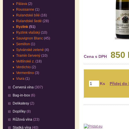
Pálava
(2)
Roussanne
(1)
Rulandské bílé
(16)
Rulandské šedé
(28)
Ryzlink
(51)
Ryzlink vlašský
(10)
Sauvignon Blanc
(45)
Semillon
(1)
Sylvánské zelené
(4)
850
Tramín červený
(10)
Cena s DPH
Veltlínské z.
(18)
Verdichio
(2)
Vermentino
(3)
Viura
(1)
Ks
Červená vína
(307)
Bag-in-box
(6)
Delikatesy
(2)
Doplňky
(8)
Růžová vína
(23)
Sladká vína
(40)