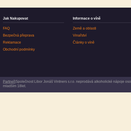
Jak Nakupovat
Informace o víně
FAQ
Země a oblasti
Bezpečná přeprava
Vinařství
Reklamace
Články o víně
Obchodní podmínky
Partneři
Společnost Libor Jonáš Vintners s.r.o. neprodává alkoholické nápoje o
mladším 18let.