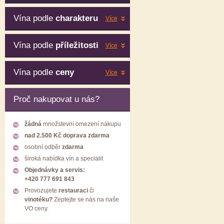
Vína podle
charakteru
Více
Vína podle
příležitosti
Více
Vína podle
ceny
Více
Proč nakupovat u nás?
žádná
množstevní omezení nákupu
nad 2.500 Kč doprava zdarma
osobní odběr
zdarma
široká nabídka vín a specialit
Objednávky a servis:
+420 777 691 843
Provozujete
restauraci
či
vinotéku?
Zeptejte se nás na naše
VO ceny.