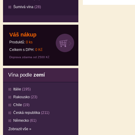
Šumivá vína
(28)
Váš nákup
Produktů:
0
ks
Celkem s DPH:
0
Kč
Doprava zdarma od 2500 Kč
Vína podle
zemí
Itálie
(195)
Rakousko
(23)
Chile
(19)
Česká republika
(211)
Německo
(61)
Zobrazit vše »