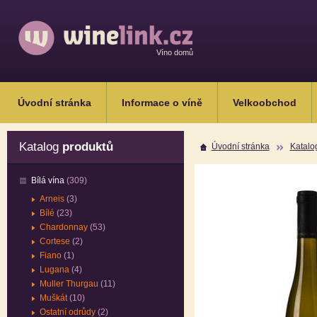
Víno domů
Úvodní stránka
Informace o víně
Velkoobchod
Katalog
produktů
Úvodní stránka
Katalo
Bílá vína
(309)
Arneis
(3)
Bílé
(23)
Chardonnay
(53)
Cortese
(2)
Fiano
(1)
Lugana
(4)
Muller Thurgau
(11)
Muškát
(10)
Ostatní odrůdy
(2)