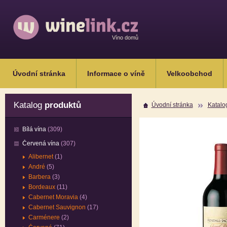
Víno domů
Úvodní stránka
Informace o víně
Velkoobchod
Katalog
produktů
Úvodní stránka
Katalo
Bílá vína
(309)
Červená vína
(307)
Alibernet
(1)
André
(5)
Barbera
(3)
Bordeaux
(11)
Cabernet Moravia
(4)
Cabernet Sauvignon
(17)
Carménere
(2)