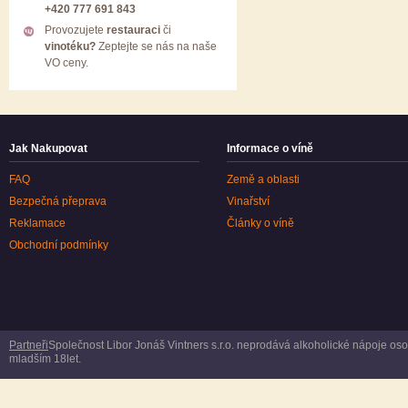
+420 777 691 843
Provozujete
restauraci
či
vinotéku?
Zeptejte se nás na naše
VO ceny.
Jak Nakupovat
Informace o víně
FAQ
Země a oblasti
Bezpečná přeprava
Vinařství
Reklamace
Články o víně
Obchodní podmínky
Partneři
Společnost Libor Jonáš Vintners s.r.o. neprodává alkoholické nápoje o
mladším 18let.