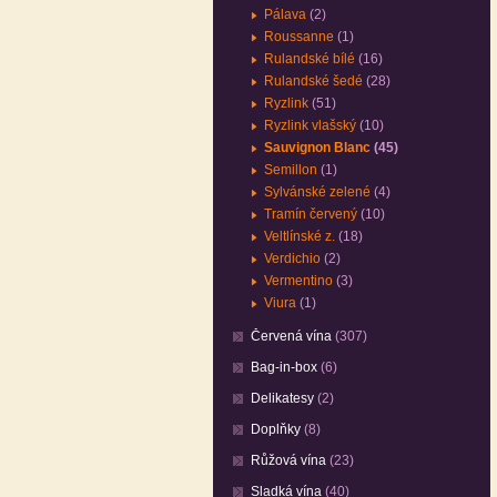
Pálava
(2)
Roussanne
(1)
Rulandské bílé
(16)
Rulandské šedé
(28)
Ryzlink
(51)
Ryzlink vlašský
(10)
Sauvignon Blanc
(45)
Semillon
(1)
Sylvánské zelené
(4)
Tramín červený
(10)
Veltlínské z.
(18)
Verdichio
(2)
Vermentino
(3)
Viura
(1)
Červená vína
(307)
Bag-in-box
(6)
Delikatesy
(2)
Doplňky
(8)
Růžová vína
(23)
Sladká vína
(40)