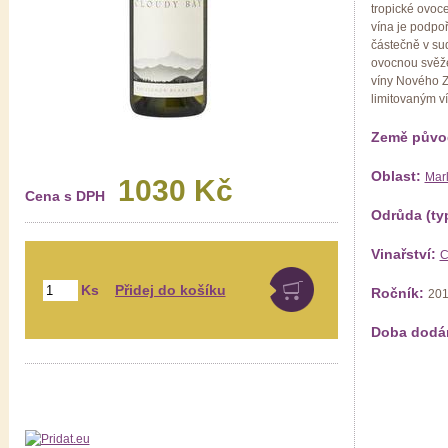
tropické ovoce
vína je podpo
částečně v su
ovocnou svěže
víny Nového Z
limitovaným v
Země půvo
Oblast:
Mar
1030 Kč
Cena s DPH
Odrůda (ty
Vinařství:
C
Ks
Ročník:
20
Doba dodá