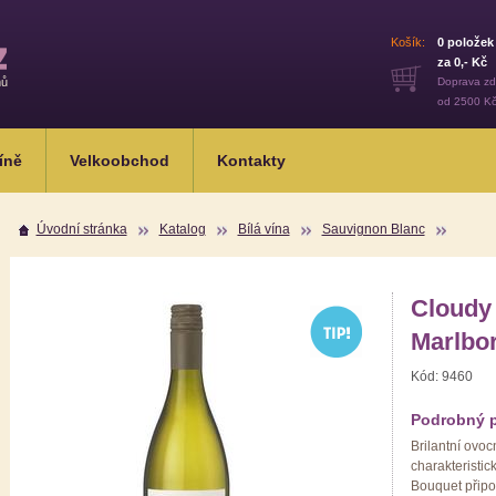
Košík:
0
položek
za
0
,- Kč
mů
Doprava z
od 2500 K
íně
Velkoobchod
Kontakty
Úvodní stránka
Katalog
Bílá vína
Sauvignon Blanc
Cloudy
Marlbo
Kód:
9460
Podrobný 
Brilantní ovoc
charakteristi
Bouquet připo