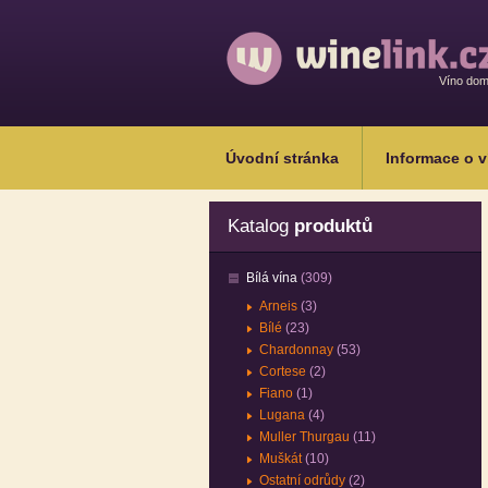
Víno do
Úvodní stránka
Informace o v
Katalog
produktů
Bílá vína
(309)
Arneis
(3)
Bílé
(23)
Chardonnay
(53)
Cortese
(2)
Fiano
(1)
Lugana
(4)
Muller Thurgau
(11)
Muškát
(10)
Ostatní odrůdy
(2)