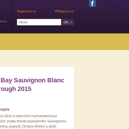
Registrace
Přihlásit se
darma
č
 Bay Sauvignon Blanc
rough 2015
popis
ná vůně a intenzivní rozmanitost jsou
ckými znaky tohoto populárního Sauvignonu.
mína angrešt, čínskou třešeň a další