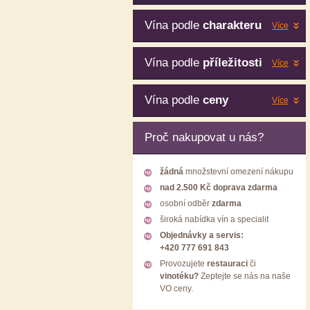
Vína podle
charakteru
Více
Vína podle
příležitosti
Více
Vína podle
ceny
Více
Proč nakupovat u nás?
žádná
množstevní omezení nákupu
nad 2.500 Kč doprava zdarma
osobní odběr
zdarma
široká nabídka vín a specialit
Objednávky a servis:
+420 777 691 843
Provozujete
restauraci
či
vinotéku?
Zeptejte se nás na naše
VO ceny.