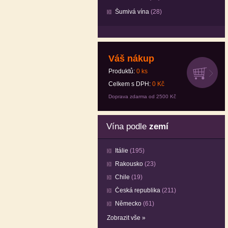
Šumivá vína
(28)
Váš nákup
Produktů:
0
ks
Celkem s DPH:
0
Kč
Doprava zdarma od 2500 Kč
Vína podle
zemí
Itálie
(195)
Rakousko
(23)
Chile
(19)
Česká republika
(211)
Německo
(61)
Zobrazit vše »