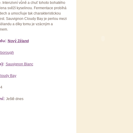
. Intenzivní vůně a chuť tohoto bohatého
řena svěží kyselinou. Fermentace probíhá
dech a umocňuje tak charakteristickou
st. Sauvignon Cloudy Bay je perlou mezi
élandu a díky tomu je vzácným a
ínem.
du:
Nový Zéland
lborough
p):
Sauvignon Blanc
loudy Bay
14
ní:
Ještě dnes