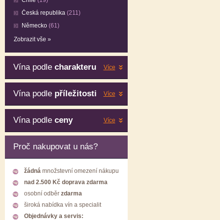
Chile
(19)
Česká republika
(211)
Německo
(61)
Zobrazit vše »
Vína podle
charakteru
Více
Vína podle
příležitosti
Více
Vína podle
ceny
Více
Proč nakupovat u nás?
žádná
množstevní omezení nákupu
nad 2.500 Kč doprava zdarma
osobní odběr
zdarma
široká nabídka vín a specialit
Objednávky a servis: