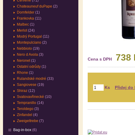
Červené
(71)
Chateauneuf duPape
(2)
Dornfelder
(1)
Frankovka
(11)
Malbec
(1)
Merlot
(24)
Modrý Portugal
(11)
Montepulciano
(2)
Nebbiolo
(19)
Nero d Avola
(3)
738
Cena s DPH
Neronet
(1)
Ostatní odrůdy
(1)
Rhone
(1)
Rulandské modré
(33)
Sangiovese
(19)
Ks
Shiraz
(12)
Svatovavřinecké
(10)
Tempranillo
(14)
Teroldego
(3)
Zinfandel
(4)
Zweigeltrebe
(7)
Bag-in-box
(6)