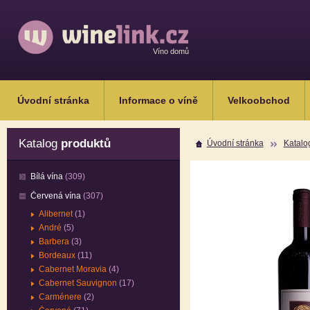
Víno domů
Úvodní stránka
Informace o víně
Velkoobchod
Katalog
produktů
Úvodní stránka
Katalo
Bílá vína
(309)
Červená vína
(307)
Alibernet
(1)
André
(5)
Barbera
(3)
Bordeaux
(11)
Cabernet Moravia
(4)
Cabernet Sauvignon
(17)
Carménere
(2)