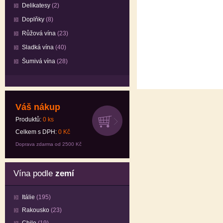
Delikatesy
(2)
Doplňky
(8)
Růžová vína
(23)
Sladká vína
(40)
Šumivá vína
(28)
Váš nákup
Produktů:
0
ks
Celkem s DPH:
0
Kč
Doprava zdarma od 2500 Kč
Vína podle
zemí
Itálie
(195)
Rakousko
(23)