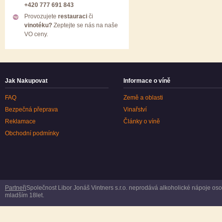
+420 777 691 843
Provozujete
restauraci
či
vinotéku?
Zeptejte se nás na naše
VO ceny.
Jak Nakupovat
Informace o víně
FAQ
Země a oblasti
Bezpečná přeprava
Vinařství
Reklamace
Články o víně
Obchodní podmínky
Partneři
Společnost Libor Jonáš Vintners s.r.o. neprodává alkoholické nápoje o
mladším 18let.