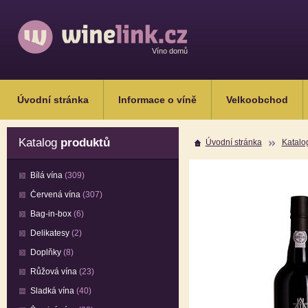
Víno domů
Úvodní stránka
Informace o víně
Velkoobchod
Katalog
produktů
Úvodní stránka
Katalo
Bílá vína
(309)
Červená vína
(307)
Bag-in-box
(6)
Delikatesy
(2)
Doplňky
(8)
Růžová vína
(23)
Sladká vína
(40)