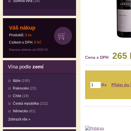
Šumivá vína
(28)
Váš nákup
Produktů:
0
ks
Celkem s DPH:
0
Kč
Doprava zdarma od 2500 Kč
265
Cena s DPH
Vína podle
zemí
Itálie
(195)
Ks
Rakousko
(23)
Chile
(19)
Česká republika
(211)
Německo
(61)
Zobrazit vše »