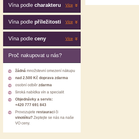
Vína podle
charakteru
Více
Vína podle
příležitosti
Více
Vína podle
ceny
Více
Proč nakupovat u nás?
žádná
množstevní omezení nákupu
nad 2.500 Kč doprava zdarma
osobní odběr
zdarma
široká nabídka vín a specialit
Objednávky a servis:
+420 777 691 843
Provozujete
restauraci
či
vinotéku?
Zeptejte se nás na naše
VO ceny.