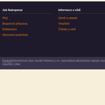
Jak Nakupovat
Informace o víně
FAQ
Země a oblasti
Bezpečná přeprava
Vinařství
Reklamace
Články o víně
Obchodní podmínky
Partneři
Společnost Libor Jonáš Vintners s.r.o. neprodává alkoholické nápoje o
mladším 18let.