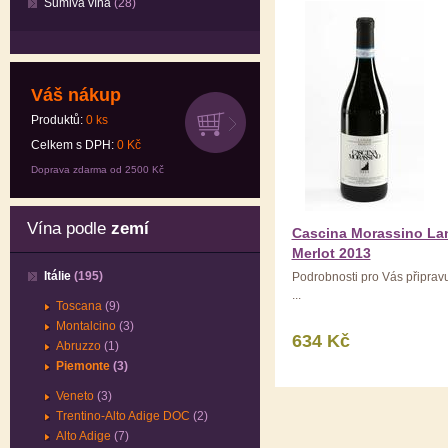
Šumivá vína
(28)
Váš nákup
Produktů:
0
ks
Celkem s DPH:
0
Kč
Doprava zdarma od 2500 Kč
Vína podle
zemí
Cascina Morassino La
Merlot 2013
Itálie
(195)
Podrobnosti pro Vás připra
...
Toscana
(9)
Montalcino
(3)
634 Kč
Abruzzo
(1)
Piemonte
(3)
Veneto
(3)
Trentino-Alto Adige DOC
(2)
Alto Adige
(7)