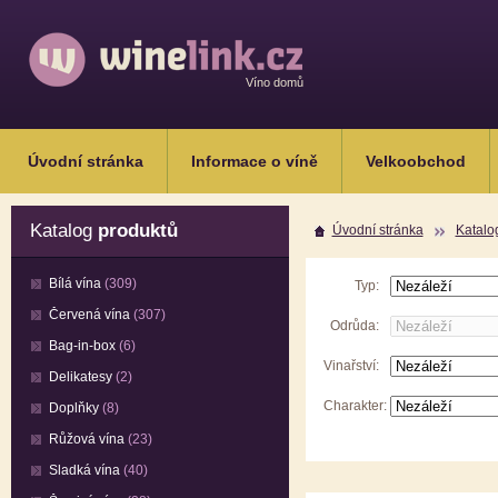
Víno domů
Úvodní stránka
Informace o víně
Velkoobchod
Katalog
produktů
Úvodní stránka
Katalo
Bílá vína
(309)
Typ:
Červená vína
(307)
Odrůda:
Bag-in-box
(6)
Vinařství:
Delikatesy
(2)
Charakter:
Doplňky
(8)
Růžová vína
(23)
Sladká vína
(40)