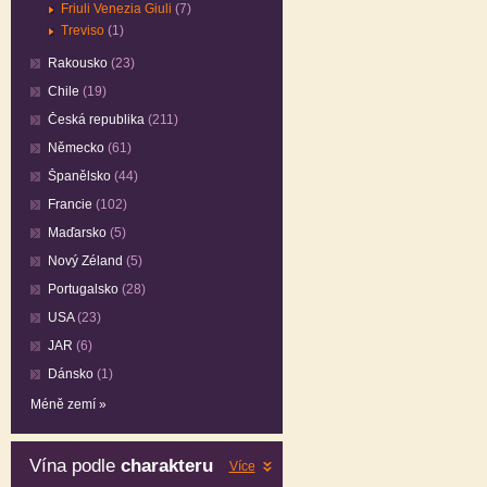
Friuli Venezia Giuli
(7)
Treviso
(1)
Rakousko
(23)
Chile
(19)
Česká republika
(211)
Německo
(61)
Španělsko
(44)
Francie
(102)
Maďarsko
(5)
Nový Zéland
(5)
Portugalsko
(28)
USA
(23)
JAR
(6)
Dánsko
(1)
Méně zemí »
Vína podle
charakteru
Více