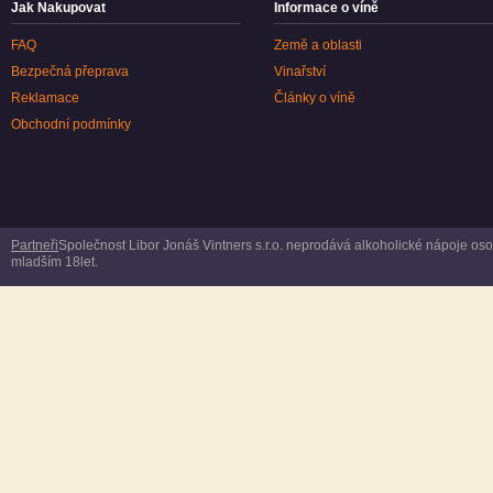
Jak Nakupovat
Informace o víně
FAQ
Země a oblasti
Bezpečná přeprava
Vinařství
Reklamace
Články o víně
Obchodní podmínky
Partneři
Společnost Libor Jonáš Vintners s.r.o. neprodává alkoholické nápoje o
mladším 18let.