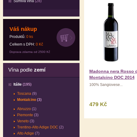
Šumivá vína
(28)
Váš nákup
Produktů:
0
ks
Celkem s DPH:
0
Kč
Doprava zdarma od 2500 Kč
Vína podle
zemí
Madonna nera Rosso d
Montalcino DOC 2014
Itálie
(195)
100% Sangiovese...
Toscana
(9)
Montalcino
(3)
479 Kč
Abruzzo
(1)
Piemonte
(3)
Veneto
(3)
Trentino-Alto Adige DOC
(2)
Alto Adige
(7)