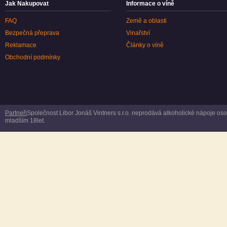
Jak Nakupovat
Informace o víně
FAQ
Země a oblasti
Bezpečná přeprava
Vinařství
Reklamace
Články o víně
Obchodní podmínky
Partneři
Společnost Libor Jonáš Vintners s.r.o. neprodává alkoholické nápoje o
mladším 18let.