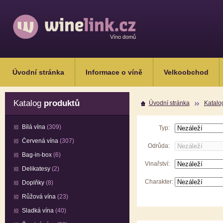
Víno domů
Úvodní stránka
Informace o víně
Velkoobchod
Katalog
produktů
Úvodní stránka
Katalo
Bílá vína
(309)
Typ:
Červená vína
(307)
Odrůda:
Bag-in-box
(6)
Vinařství:
Delikatesy
(2)
Charakter:
Doplňky
(8)
Růžová vína
(23)
Sladká vína
(40)