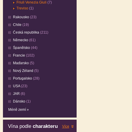
Friuli Venezia Giuli
(7)
Treviso
(1)
Rakousko
(23)
Chile
(19)
Česká republika
(211)
Německo
(61)
Španělsko
(44)
Francie
(102)
Maďarsko
(5)
Nový Zéland
(5)
Portugalsko
(28)
USA
(23)
JAR
(6)
Dánsko
(1)
Méně zemí »
Vína podle
charakteru
Více